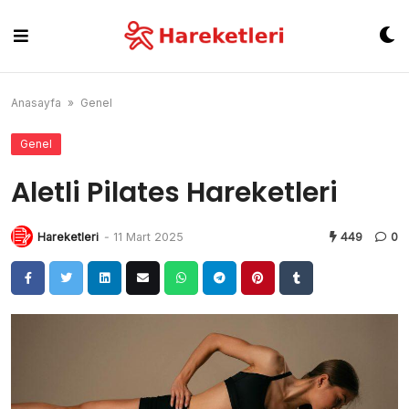
Skip
to
content
Anasayfa
»
Genel
Genel
Aletli Pilates Hareketleri
Hareketleri
-
11 Mart 2025
449
0