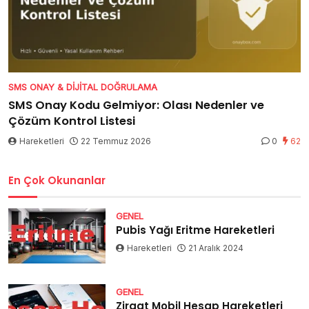
SMS ONAY & DIJITAL DOĞRULAMA
SMS Onay Kodu Gelmiyor: Olası Nedenler ve
Çözüm Kontrol Listesi
Hareketleri
22 Temmuz 2026
0
62
En Çok Okunanlar
GENEL
Pubis Yağı Eritme Hareketleri
Hareketleri
21 Aralık 2024
GENEL
Ziraat Mobil Hesap Hareketleri