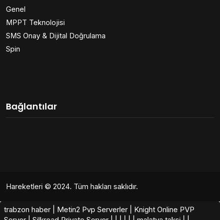
Genel
MPPT Teknolojisi
SMS Onay & Dijital Doğrulama
Spin
Bağlantılar
Hareketleri
© 2024. Tüm hakları saklıdır.
trabzon haber
|
Metin2 Pvp Serverler
|
Knight Online PVP
Server
|
Silkroad Private Server​
|
|
|
|
|
|
malatya taksi
|
|