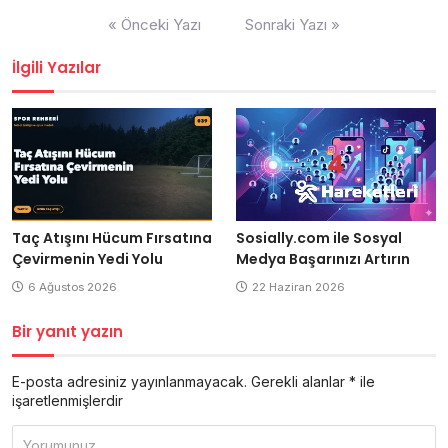
Yazı
« Önceki Yazı
Sonraki Yazı »
gezinmesi
İlgili Yazılar
Taç Atışını Hücum Fırsatına
Sosially.com ile Sosyal
Çevirmenin Yedi Yolu
Medya Başarınızı Artırın
6 Ağustos 2026
22 Haziran 2026
Bir yanıt yazın
E-posta adresiniz yayınlanmayacak.
Gerekli alanlar
*
ile
işaretlenmişlerdir