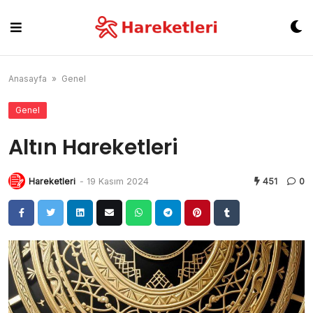
Skip
to
content
Anasayfa
»
Genel
Genel
Altın Hareketleri
Hareketleri
-
19 Kasım 2024
451
0