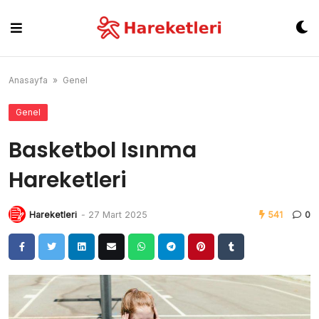
Skip
to
content
Anasayfa
»
Genel
Genel
Basketbol Isınma
Hareketleri
Hareketleri
-
27 Mart 2025
541
0