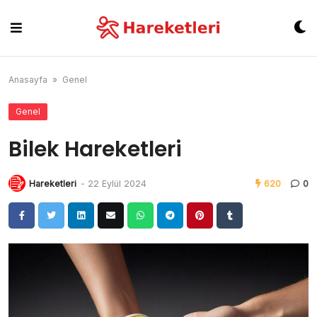
Skip
to
content
Anasayfa
»
Genel
Genel
Bilek Hareketleri
Hareketleri
-
22 Eylül 2024
620
0