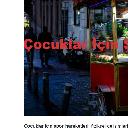
Çocuklar için spor hareketleri
, fiziksel gelişiml