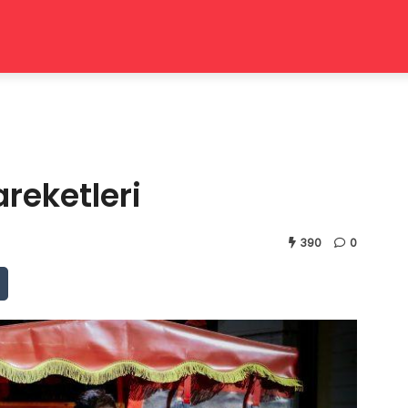
reketleri
390
0