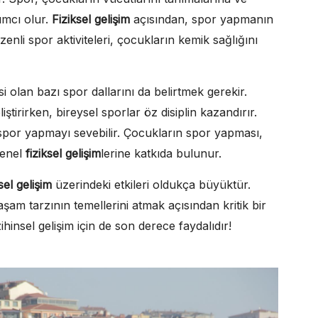
dımcı olur.
Fiziksel gelişim
açısından, spor yapmanın
nli spor aktiviteleri, çocukların kemik sağlığını
i olan bazı spor dallarını da belirtmek gerekir.
ştirirken, bireysel sporlar öz disiplin kazandırır.
 spor yapmayı sevebilir. Çocukların spor yapması,
genel
fiziksel gelişim
lerine katkıda bulunur.
ksel gelişim
üzerindeki etkileri oldukça büyüktür.
şam tarzının temellerini atmak açısından kritik bir
hinsel gelişim için de son derece faydalıdır!