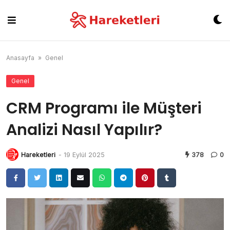
Skip
to
content
Anasayfa
»
Genel
Genel
CRM Programı ile Müşteri
Analizi Nasıl Yapılır?
Hareketleri
-
19 Eylül 2025
378
0