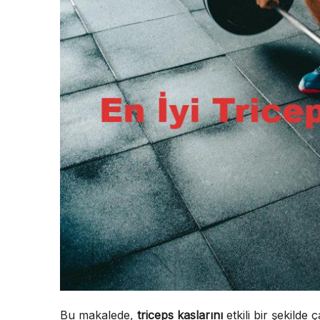
Bu makalede,
triceps kaslarını
etkili bir şekilde 