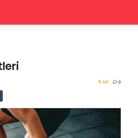
leri
541
0