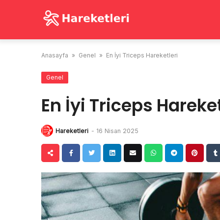
Skip
to
content
Anasayfa
»
Genel
»
En İyi Triceps Hareketleri
Genel
En İyi Triceps Hareket
Hareketleri
-
16 Nisan 2025