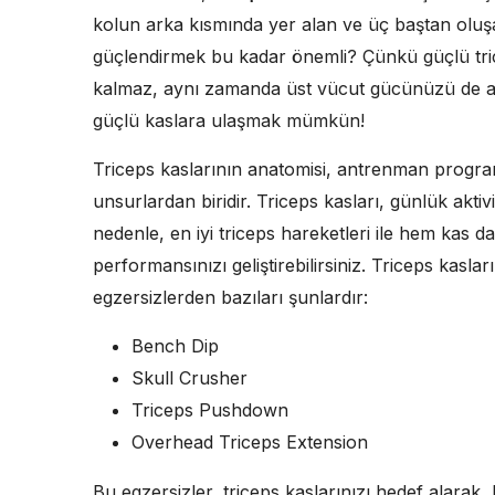
kolun arka kısmında yer alan ve üç baştan oluş
güçlendirmek bu kadar önemli? Çünkü güçlü tri
kalmaz, aynı zamanda üst vücut gücünüzü de artır
güçlü kaslara ulaşmak mümkün!
Triceps kaslarının anatomisi, antrenman progra
unsurlardan biridir. Triceps kasları, günlük aktiv
nedenle, en iyi triceps hareketleri ile hem kas day
performansınızı geliştirebilirsiniz. Triceps kasları
egzersizlerden bazıları şunlardır:
Bench Dip
Skull Crusher
Triceps Pushdown
Overhead Triceps Extension
Bu egzersizler, triceps kaslarınızı hedef alara