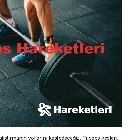
çalıştırmanın yollarını keşfedeceğiz. Triceps kasları,