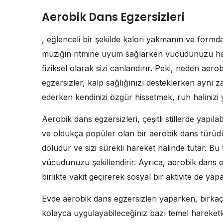
Aerobik Dans Egzersizleri
, eğlenceli bir şekilde kalori yakmanın ve formd
müziğin ritmine uyum sağlarken vücudunuzu har
fiziksel olarak sizi canlandırır. Peki, neden aer
egzersizler, kalp sağlığınızı desteklerken aynı
ederken kendinizi özgür hissetmek, ruh halinizi y
Aerobik dans egzersizleri, çeşitli stillerde yapılab
ve oldukça popüler olan bir aerobik dans türüdür.
doludur ve sizi sürekli hareket halinde tutar. B
vücudunuzu şekillendirir. Ayrıca, aerobik dans egz
birlikte vakit geçirerek sosyal bir aktivite de yapab
Evde aerobik dans egzersizleri yaparken, birkaç
kolayca uygulayabileceğiniz bazı temel hareketl