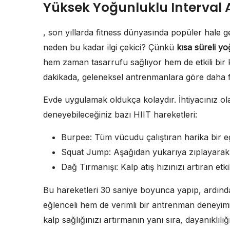
Yüksek Yoğunluklu Interval 
, son yıllarda fitness dünyasında popüler hale g
neden bu kadar ilgi çekici? Çünkü
kısa süreli y
hem zaman tasarrufu sağlıyor hem de etkili bir 
dakikada, geleneksel antrenmanlara göre daha fazl
Evde uygulamak oldukça kolaydır. İhtiyacınız ola
deneyebileceğiniz bazı HIIT hareketleri:
Burpee: Tüm vücudu çalıştıran harika bir eg
Squat Jump: Aşağıdan yukarıya zıplayarak 
Dağ Tırmanışı: Kalp atış hızınızı artıran etkil
Bu hareketleri 30 saniye boyunca yapıp, ardından
eğlenceli hem de verimli bir antrenman deneyi
kalp sağlığınızı artırmanın yanı sıra, dayanıklılığı