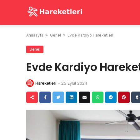
Skip
to
content
Anasayfa
»
Genel
»
Evde Kardiyo Hareketleri
Genel
Evde Kardiyo Hareket
Hareketleri
-
25 Eylül 2024