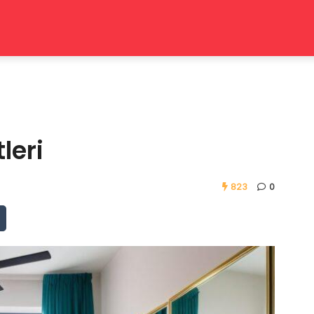
leri
823
0