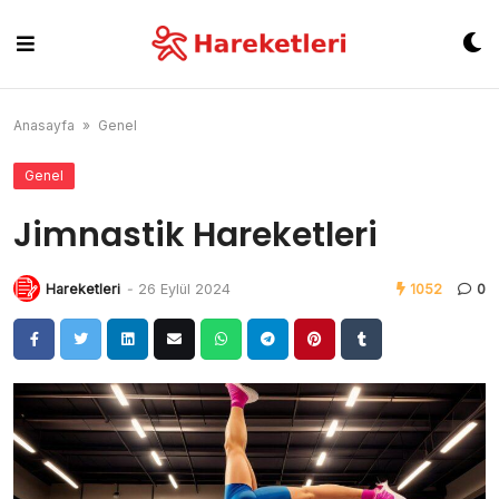
Skip
to
content
Anasayfa
»
Genel
Genel
Jimnastik Hareketleri
Hareketleri
-
26 Eylül 2024
1052
0