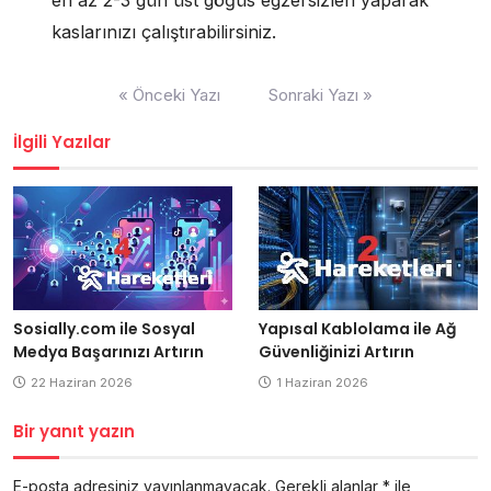
en az 2-3 gün üst göğüs egzersizleri yaparak
kaslarınızı çalıştırabilirsiniz.
Yazı
« Önceki Yazı
Sonraki Yazı »
gezinmesi
İlgili Yazılar
Yapısal Kablolama ile Ağ
Sosially.com ile Sosyal
Güvenliğinizi Artırın
Medya Başarınızı Artırın
1 Haziran 2026
22 Haziran 2026
Bir yanıt yazın
E-posta adresiniz yayınlanmayacak.
Gerekli alanlar
*
ile