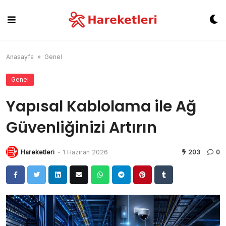
Skip
to
content
Anasayfa
»
Genel
Genel
Yapısal Kablolama ile Ağ
Güvenliğinizi Artırın
Hareketleri
-
1 Haziran 2026
203
0