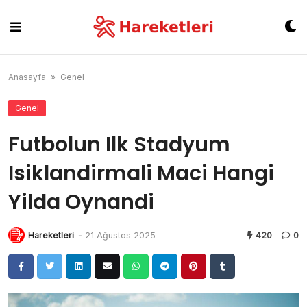
Skip
to
content
Anasayfa
»
Genel
Genel
Futbolun Ilk Stadyum
Isiklandirmali Maci Hangi
Yilda Oynandi
Hareketleri
-
21 Ağustos 2025
420
0