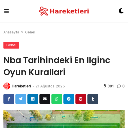
Skip
to
content
Anasayfa
»
Genel
Genel
Nba Tarihindeki En Ilginc
Oyun Kurallari
Hareketleri
-
21 Ağustos 2025
301
0