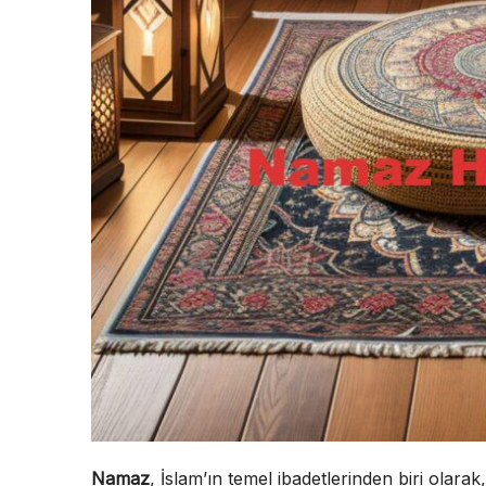
Namaz
, İslam’ın temel ibadetlerinden biri olarak