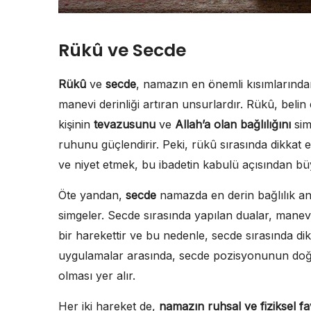
Rükû ve Secde
Rükû
ve
secde
, namazın en önemli kısımlarından
manevi derinliği artıran unsurlardır. Rükû, belin
kişinin
tevazusunu
ve
Allah’a olan bağlılığını
sim
ruhunu güçlendirir. Peki, rükû sırasında dikkat
ve niyet etmek, bu ibadetin kabulü açısından bü
Öte yandan,
secde
namazda en derin bağlılık anı
simgeler. Secde sırasında yapılan dualar, manevi
bir harekettir ve bu nedenle, secde sırasında di
uygulamalar arasında, secde pozisyonunun doğr
olması yer alır.
Her iki hareket de,
namazın ruhsal ve fiziksel fa