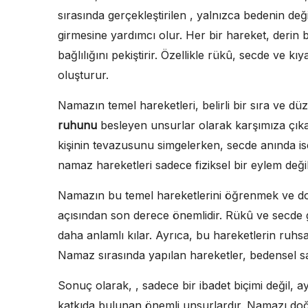
sırasında gerçekleştirilen , yalnızca bedenin d
girmesine yardımcı olur. Her bir hareket, derin b
bağlılığını pekiştirir. Özellikle rükû, secde ve 
oluşturur.
Namazın temel hareketleri, belirli bir sıra ve düz
ruhunu
besleyen unsurlar olarak karşımıza çıka
kişinin tevazusunu simgelerken, secde anında is
namaz hareketleri sadece fiziksel bir eylem değ
Namazın bu temel hareketlerini öğrenmek ve do
açısından son derece önemlidir. Rükû ve secde g
daha anlamlı kılar. Ayrıca, bu hareketlerin ruhsal
Namaz sırasında yapılan hareketler, bedensel sağ
Sonuç olarak, , sadece bir ibadet biçimi değil, a
katkıda bulunan önemli unsurlardır. Namazı do