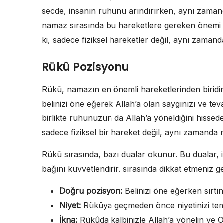
secde, insanın ruhunu arındırırken, aynı zaman
namaz sırasında bu hareketlere gereken önemi v
ki, sadece fiziksel hareketler değil, aynı zamand
Rükû Pozisyonu
Rükû, namazın en önemli hareketlerinden biridir 
belinizi öne eğerek Allah’a olan saygınızı ve te
birlikte ruhunuzun da Allah’a yöneldiğini hisse
sadece fiziksel bir hareket değil, aynı zamanda 
Rükû sırasında, bazı dualar okunur. Bu dualar, ib
bağını kuvvetlendirir. sırasında dikkat etmeniz 
Doğru pozisyon:
Belinizi öne eğerken sırtın
Niyet:
Rükûya geçmeden önce niyetinizi tem
İkna:
Rükûda kalbinizle Allah’a yönelin ve O’