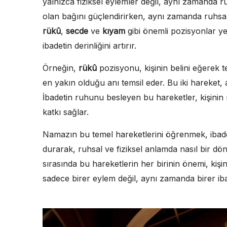
yalnızca fiziksel eylemler değil, aynı zamanda ruh
olan bağını güçlendirirken, aynı zamanda ruhsal 
rükû
,
secde
ve
kıyam
gibi önemli pozisyonlar yer
ibadetin derinliğini artırır.
Örneğin,
rükû
pozisyonu, kişinin belini eğerek 
en yakın olduğu anı temsil eder. Bu iki hareket, 
İbadetin ruhunu besleyen bu hareketler, kişinin ma
katkı sağlar.
Namazın bu temel hareketlerini öğrenmek, ibadeti
durarak, ruhsal ve fiziksel anlamda nasıl bir dön
sırasında bu hareketlerin her birinin önemi, kişin
sadece birer eylem değil, aynı zamanda birer iba