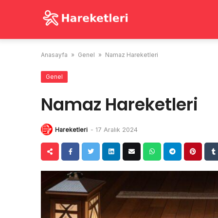
Skip
to
content
Anasayfa
»
Genel
»
Namaz Hareketleri
Genel
Namaz Hareketleri
Hareketleri
-
17 Aralık 2024