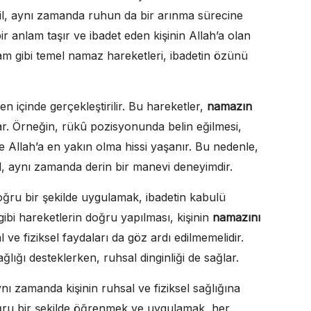
eğil, aynı zamanda ruhun da bir arınma sürecine
ir anlam taşır ve ibadet eden kişinin Allah’a olan
kıyam gibi temel namaz hareketleri, ibadetin özünü
en içinde gerçekleştirilir. Bu hareketler,
namazın
r. Örneğin, rükû pozisyonunda belin eğilmesi,
e Allah’a en yakın olma hissi yaşanır. Bu nedenle,
il, aynı zamanda derin bir manevi deneyimdir.
ğru bir şekilde uygulamak, ibadetin kabulü
ibi hareketlerin doğru yapılması, kişinin
namazını
 ve fiziksel faydaları da göz ardı edilmemelidir.
lığı desteklerken, ruhsal dinginliği de sağlar.
ynı zamanda kişinin ruhsal ve fiziksel sağlığına
ğru bir şekilde öğrenmek ve uygulamak, her