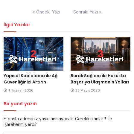
Yazı
« Önceki Yazı
Sonraki Yazı »
gezinmesi
İlgili Yazılar
Yapısal Kablolama ile Ağ
Burak Sağlam ile Hukukta
Güvenliğinizi Artırın
Başarıya Ulaşmanın Yolları
1 Haziran 2026
25 Mayıs 2026
Bir yanıt yazın
E-posta adresiniz yayınlanmayacak.
Gerekli alanlar
*
ile
işaretlenmişlerdir