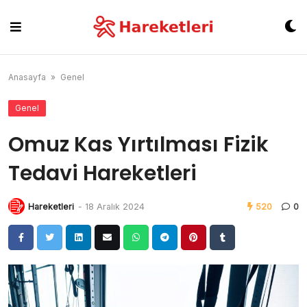
Skip
to
content
Anasayfa
»
Genel
Genel
Omuz Kas Yırtılması Fizik
Tedavi Hareketleri
Hareketleri
-
18 Aralık 2024
520
0