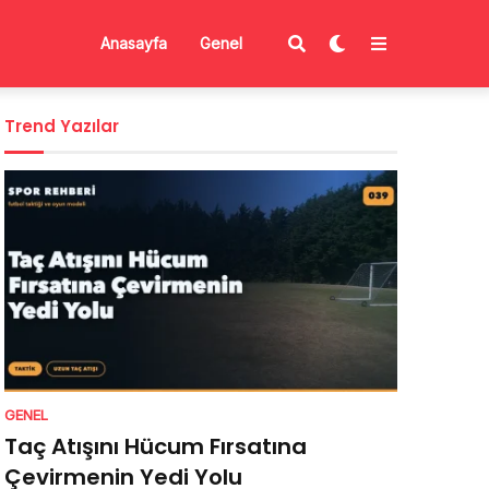
Anasayfa
Genel
Trend Yazılar
GENEL
Taç Atışını Hücum Fırsatına
Çevirmenin Yedi Yolu