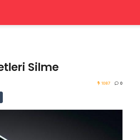
tleri Silme
1087
0