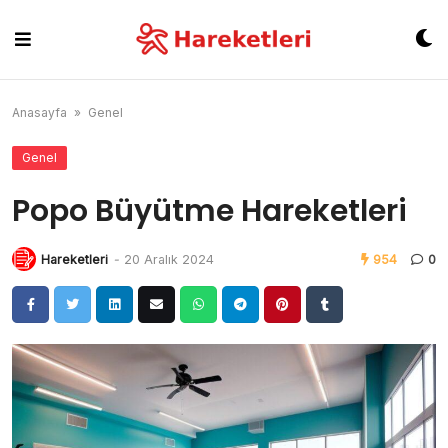
Skip
to
content
Anasayfa
»
Genel
Genel
Popo Büyütme Hareketleri
Hareketleri
-
20 Aralık 2024
954
0